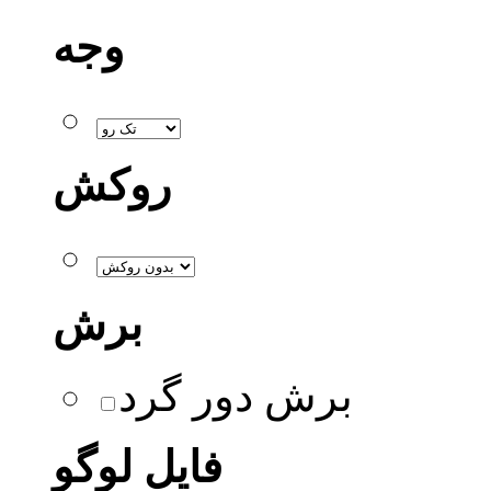
وجه
روکش
برش
برش دور گرد
فایل لوگو