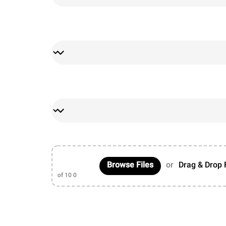
Browse Files
or
Drag & Drop 
of 10
0