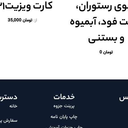
وی رستوران،
کارت ویزیت۱۳۱
 فود، آبمیوه
از:
تومان
35,000
و بستنی
تومان
0
اس
خدمات
دسترس
پرینت جزوه
خانه
چاپ پایان نامه
سفارش پر
چاپ جزوات آموزشی