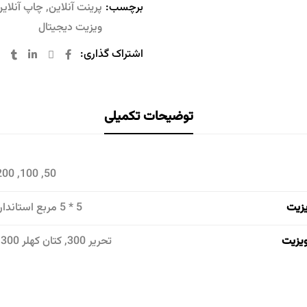
برچسب:
پرینت آنلاین
,
چاپ آنلای
ویزیت دیجیتال
اشتراک گذاری:
توضیحات تکمیلی
50, 100, 200, 300, 500
یزیت
5 * 5 مربع استاندارد, 9*5 بزرگ
یزیت
تحریر 300, کتان کهلر 300, گلاسه 300