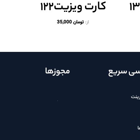
کارت ویزیت۱۲۲
از:
تومان
35,000
ی سریع
مجوزها
ینت
ا