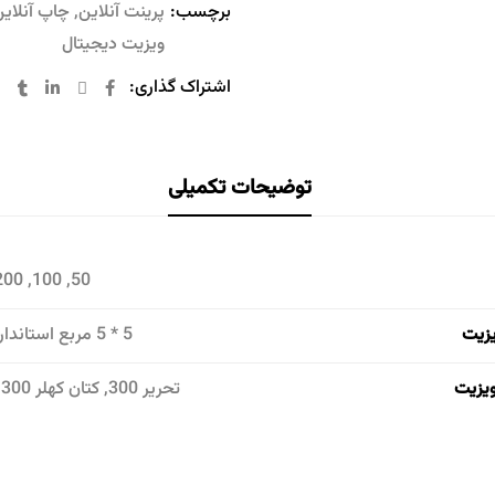
برچسب:
پرینت آنلاین
,
چاپ آنلای
ویزیت دیجیتال
اشتراک گذاری:
توضیحات تکمیلی
50, 100, 200, 300, 500
یزیت
5 * 5 مربع استاندارد, 9*5 بزرگ
یزیت
تحریر 300, کتان کهلر 300, گلاسه 300