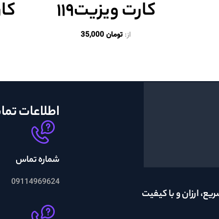
کارت ویزیت۱۱۹
کار
از:
تومان
35,000
اطلاعات تم
شماره تماس
09114969624
یع، ارزان و با کیفیت