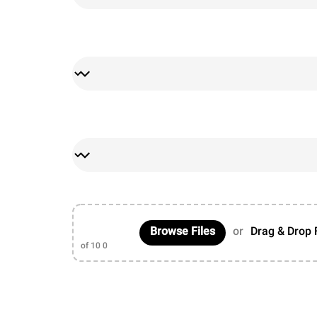
Browse Files
or
Drag & Drop 
of 10
0