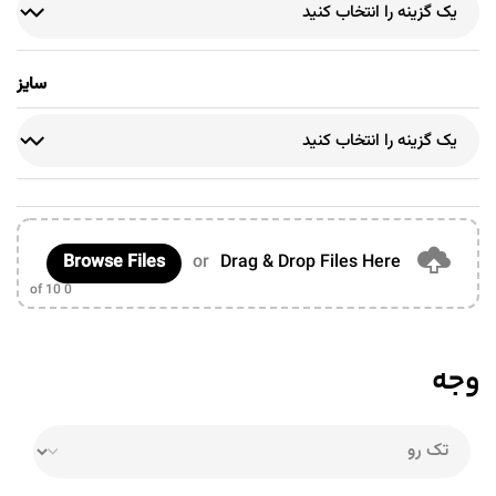
سایز
Browse Files
or
Drag & Drop Files Here
of 10
0
وجه