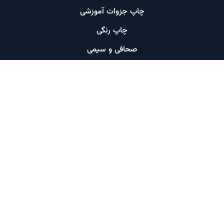
چاپ جزوات آموزشی
چاپ رنگی
صحافی و سیمی
چاپ فوری
پرینت ارزان​
دسترسی سریع
خانه
سفارش پرینت
قیمت ها
نمونه کارها