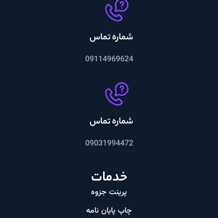
شماره تماس
09114969624
شماره تماس
09031994472
خدمات
پرینت جزوه
چاپ پایان نامه