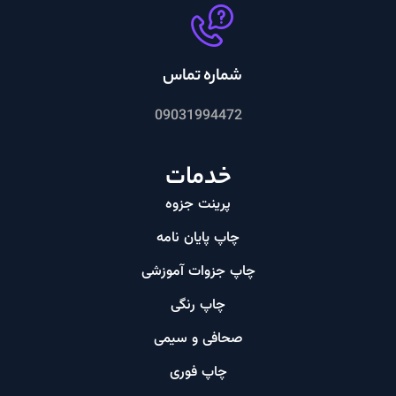
شماره تماس
09031994472
خدمات
پرینت جزوه
چاپ پایان نامه
چاپ جزوات آموزشی
چاپ رنگی
صحافی و سیمی
چاپ فوری