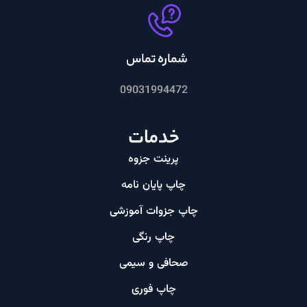
شماره تماس
09031994472
خدمات
پرینت جزوه
چاپ پایان نامه
چاپ جزوات آموزشی
چاپ رنگی
صحافی و سیمی
چاپ فوری