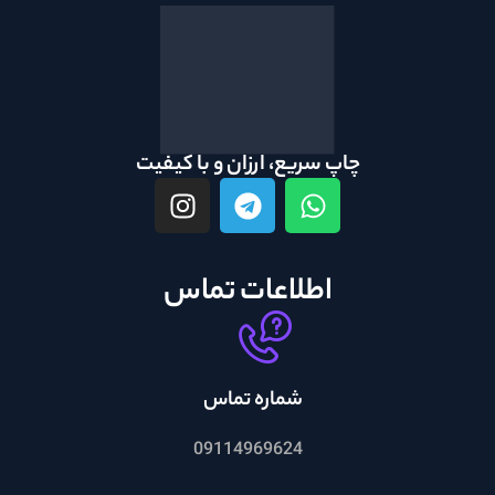
چاپ سریع، ارزان و با کیفیت
اطلاعات تماس
شماره تماس
09114969624