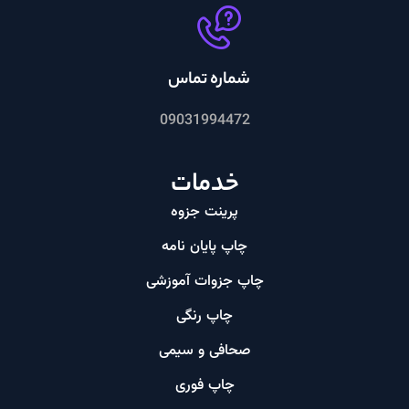
شماره تماس
09031994472
خدمات
پرینت جزوه
چاپ پایان نامه
چاپ جزوات آموزشی
چاپ رنگی
صحافی و سیمی
چاپ فوری