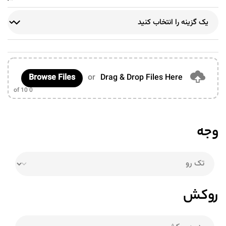
Browse Files
or
Drag & Drop Files Here
of 10
0
وجه
روکش