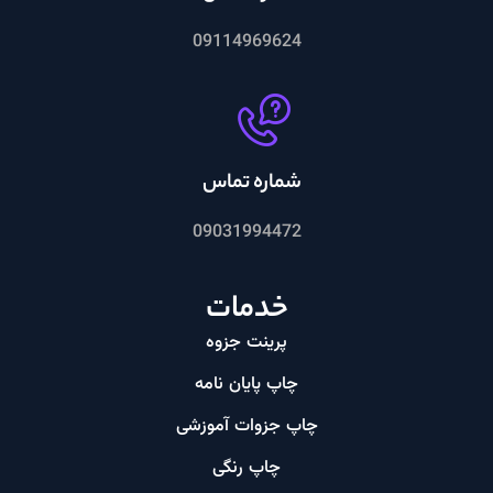
09114969624
شماره تماس
09031994472
خدمات
پرینت جزوه
چاپ پایان نامه
چاپ جزوات آموزشی
چاپ رنگی