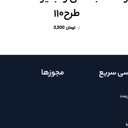
طرح۱۱۰
از:
تومان
3,500
ی سریع
مجوزها
ینت
ا