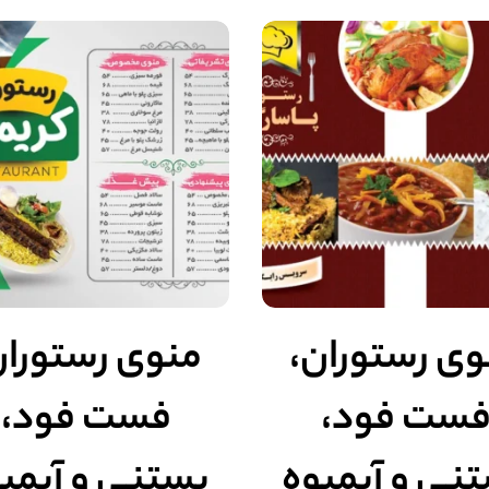
وی رستوران،
منوی رستوران
ست فود،
فست فود،
نی و آبمیوه
بستنی و آبمی