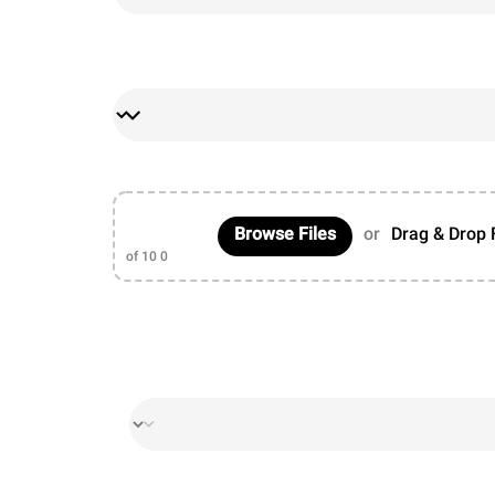
Browse Files
or
Drag & Drop 
of 10
0