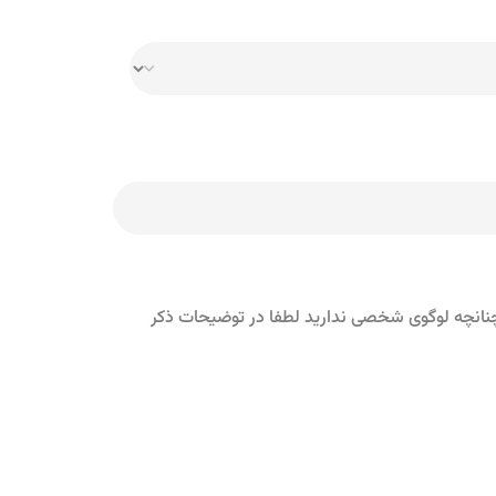
و چنانچه لوگوی شخصی ندارید لطفا در توضیحات ذکر