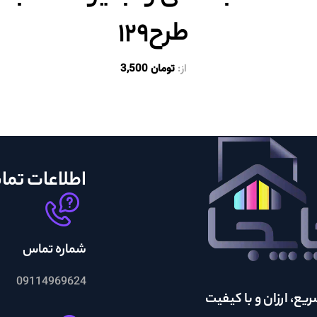
طرح۱۲۹
از:
تومان
3,500
اطلاعات تم
شماره تماس
09114969624
یع، ارزان و با کیفیت