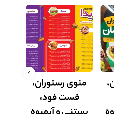
،
منوی رستوران،
فست فود،
وه
بستنی و آبمیوه