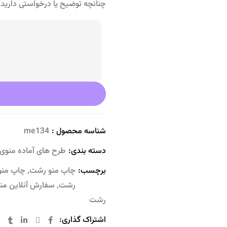
چنانچه توضیح یا درخواستی دارید ذ
شناسه محصول :
me134
دسته بندی:
طرح های آماده منوی 
برچسب:
چاپ منو رشت
,
چاپ منو
رشت
,
سفارش آنلاین من
رشت
اشتراک گذاری: