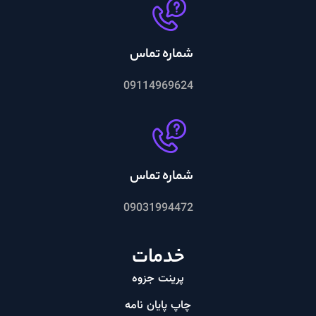
شماره تماس
09114969624
شماره تماس
09031994472
خدمات
پرینت جزوه
چاپ پایان نامه