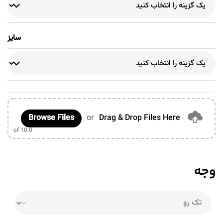
سایز
Browse Files
or
Drag & Drop Files Here
of 10
0
وجه