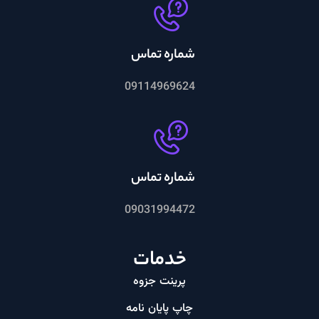
شماره تماس
09114969624
شماره تماس
09031994472
خدمات
پرینت جزوه
چاپ پایان نامه