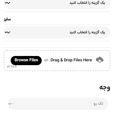
سایز
Browse Files
or
Drag & Drop Files Here
of 10
0
وجه