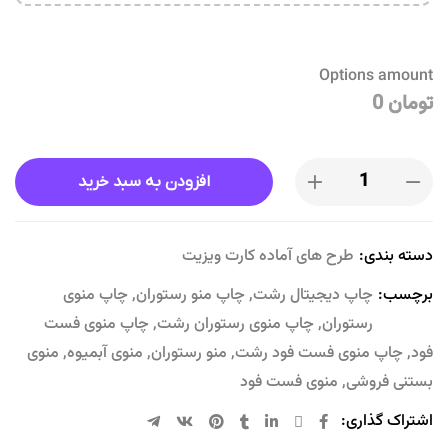
Options amount
تومان 0
افزودن به سبد خرید
دسته بندی:
طرح های آماده کارت ویزیت
برچسب:
چاپ دیجیتال رشت
,
چاپ منو رستوران
,
چاپ منوی
رستوران
,
چاپ منوی رستوران رشت
,
چاپ منوی فست
فود
,
چاپ منوی فست فود رشت
,
منو رستوران
,
منوی آبمیوه
,
منوی
بستنی فروشی
,
منوی فست فود
اشتراک گذاری: