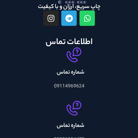
چاپ سریع، ارزان و با کیفیت
اطلاعات تماس
شماره تماس
09114969624
شماره تماس