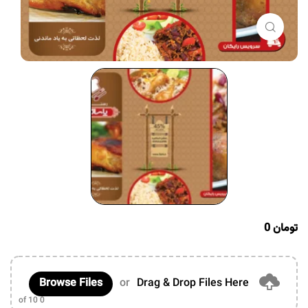
برای بزرگنمایی کلیک کنید
تومان
0
Browse Files
or
Drag & Drop Files Here
of 10
0