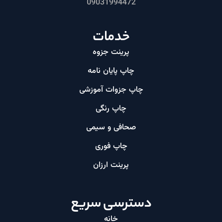
09031994472
خدمات
پرینت جزوه
چاپ پایان نامه
چاپ جزوات آموزشی
چاپ رنگی
صحافی و سیمی
چاپ فوری
پرینت ارزان​
دسترسی سریع
خانه