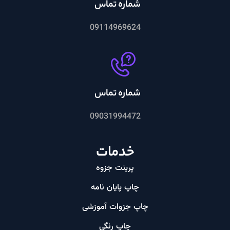
شماره تماس
09114969624
شماره تماس
09031994472
خدمات
پرینت جزوه
چاپ پایان نامه
چاپ جزوات آموزشی
چاپ رنگی