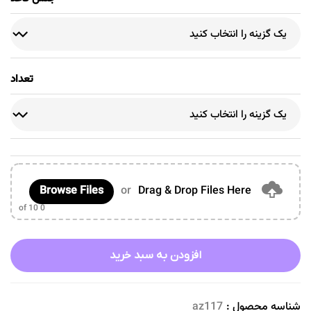
تعداد
Browse Files
or
Drag & Drop Files Here
of 10
0
افزودن به سبد خرید
شناسه محصول :
az117