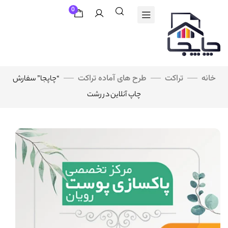
0
خانه
تراکت
طرح های آماده تراکت
“چاپجا” سفارش
چاپ آنلاین در رشت