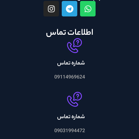
اطلاعات تماس
شماره تماس
09114969624
شماره تماس
09031994472