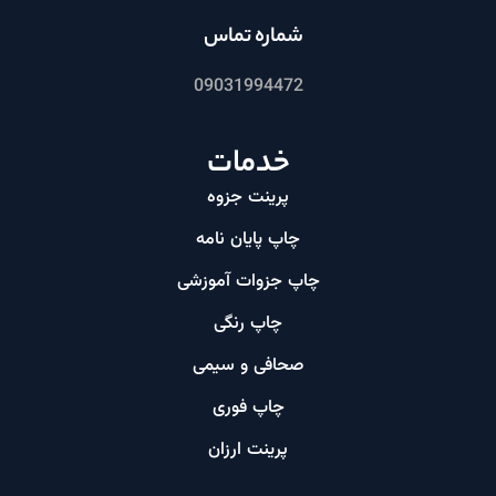
شماره تماس
09031994472
خدمات
پرینت جزوه
چاپ پایان نامه
چاپ جزوات آموزشی
چاپ رنگی
صحافی و سیمی
چاپ فوری
پرینت ارزان​