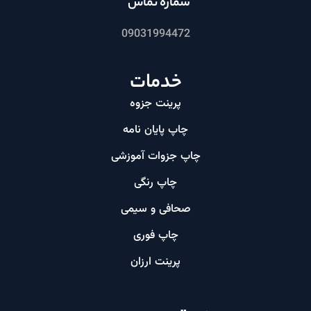
شماره تماس
09031994472
خدمات
پرینت جزوه
چاپ پایان نامه
چاپ جزوات آموزشی
چاپ رنگی
صحافی و سیمی
چاپ فوری
پرینت ارزان​