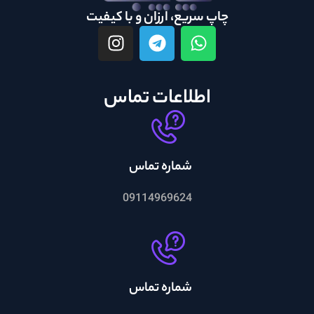
چاپ سریع، ارزان و با کیفیت
اطلاعات تماس
شماره تماس
09114969624
شماره تماس