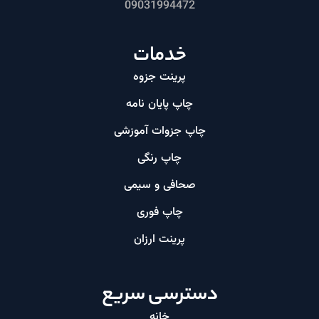
09031994472
خدمات
پرینت جزوه
چاپ پایان نامه
چاپ جزوات آموزشی
چاپ رنگی
صحافی و سیمی
چاپ فوری
پرینت ارزان​
دسترسی سریع
خانه