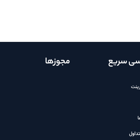
ی سریع
مجوزها
ینت
ا
داول