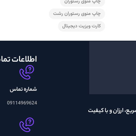
چاپ منوی رستوران
چاپ منوی رستوران رشت
کارت ویزیت دیجیتال
اطلاعات تم
شماره تماس
09114969624
یع، ارزان و با کیفیت