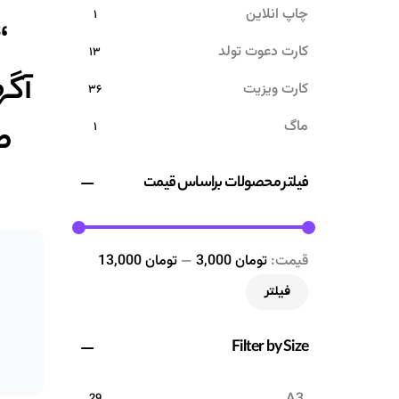
چاپ انلاین
۱
“
کارت دعوت تولد
۱۳
آگه
کارت ویزیت
۳۶
ماگ
طر
۱
منو رستوران، فست فود، آبمیوه و بستنی
فیلتر محصولات براساس قیمت
ا
۷۴
قیمت:
تومان 3,000
—
تومان 13,000
فیلتر
Filter by Size