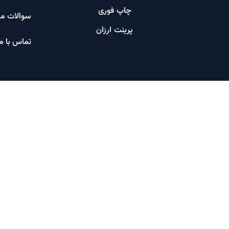
چاپ فوری
سوالات مت
پرینت ارزان​
تماس با ما