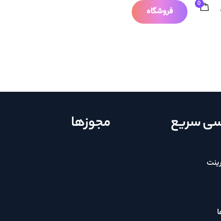
0
فروشگاه
ی سریع
مجوزها
ینت
ا