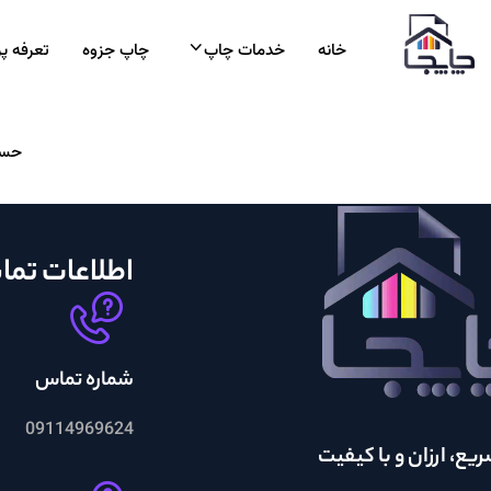
خانه
خدمات چاپ
چاپ جزوه
تعرفه پ
حسا
اطلاعات تم
شماره تماس
09114969624
یع، ارزان و با کیفیت